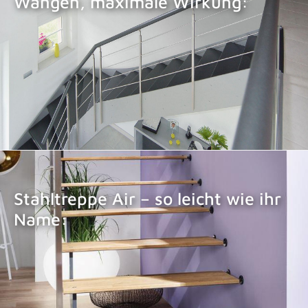
Wangen, maximale Wirkung:
STAHLTREPPE LOFT
Stahltreppe Air – so leicht wie ihr
Name:
STAHLTREPPE AIR