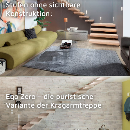
Stufen ohne sichtbare
Konstruktion:
KRAGARMTREPPE EGO
Ego Zero – die puristische
Variante der Kragarmtreppe:
KRAGARMTREPPE EGO ZERO