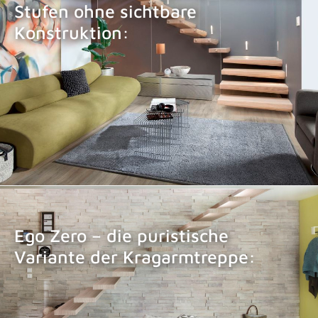
Stufen ohne sichtbare
Konstruktion:
KRAGARMTREPPE EGO
Ego Zero – die puristische
Variante der Kragarmtreppe:
KRAGARMTREPPE EGO ZERO