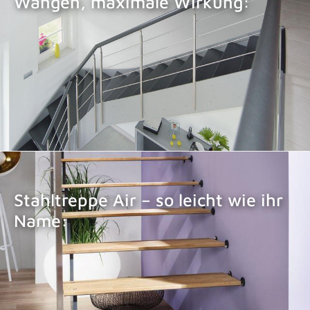
Wangen, maximale Wirkung:
STAHLTREPPE LOFT
Stahltreppe Air – so leicht wie ihr
Name:
STAHLTREPPE AIR