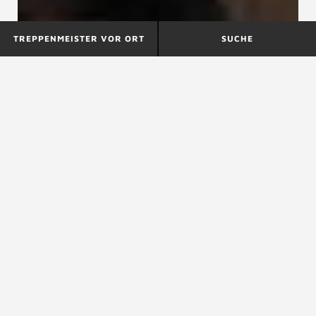
TREPPENMEISTER VOR ORT
SUCHE
DIN 18064
DIN 18069
DIN 18065
DIN 18065, Gebäudetreppen – Begriffe,
Messregeln, Hauptmaße
Die DIN 18065 ist die wichtigste Regel für die Maße
von
Treppen
im deutschen Wohnungsbau und enthält
alle Mindest- bzw. Höchstmaße für Treppen, mit
Ausnahme von statisch bedingten
Materialdimensionen. Die DIN 18065 ist in der