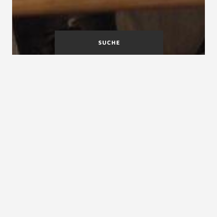
SUCHE
DIN EN ISO 14122-3-
Docke
2001
DIN-Normen
DIN-Normen
DIN-Normen sind ein unter Leitung eines
Arbeitsausschusses im
Deutschen Institut für
Normung
erarbeiteter freiwilliger Standard, welcher
der Allgemeinheit dienen soll und in dem materielle